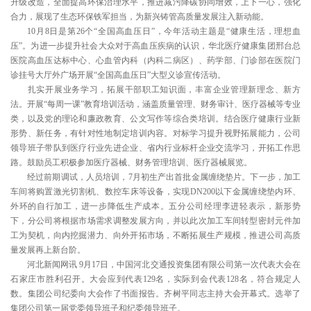
升级改造，全面提高环保治理水平，推进减污降碳协同增效，上下一心，强化
合力，展现了生态环保铁军担当，为新兴铸管高质量发展注入新动能。
10月8日是第26个“全国高血压日”，今年活动主题是“健康生活，理想血
压”。为进一步提升社会大众对于高血压疾病的认识，华北医疗健康集团邢台总
医院高血压达标中心、心血管内科（内科二病区）、药学部、门诊部在医院门
诊挂号大厅外广场开展“全国高血压日”大型义诊宣传活动。
扎实开展业务学习，拓展干部职工知识面，丰富企业管理新理念、新方
法。开展“每周一课”教育培训活动，涵盖质量管理、财务审计、医疗器械等专业
类，以及党的理论和廉政教育、公文写作等综合类培训。结合医疗健康行业新
形势、新任务，有针对性地制定培训内容。对标学习提升视野拓展能力，公司
领导班子带队到医疗行业先进企业、省内行业标杆企业交流学习，开拓工作思
路。鼓励员工积极参加医疗器械、财务管理培训、医疗器械展览。
经过前期调试，人员培训，7月初生产出首批金属缠绕垫片。下一步，加工
车间将购置激光切割机、数控车床等设备，实现DN200以下金属缠绕垫内环、
外环的自行加工，进一步降低生产成本。五分公司经理李进轻表示，新形势
下，分公司将根据市场需求调整发展方向，并以此次加工车间转型密封元件加
工为契机，向内挖掘潜力、向外开拓市场，不断拓展生产规模，推进公司高质
量发展再上新台阶。
河北新闻网讯 9月17日，中国河北交通投资集团有限公司第一次代表大会在
石家庄市胜利召开。大会应到代表129名，实际到会代表128名，符合规定人
数。集团公司纪委向大会作了书面报告。齐树平同志主持大会开幕式。选举了
集团公司第一届党委领导班子和纪委领导班子。