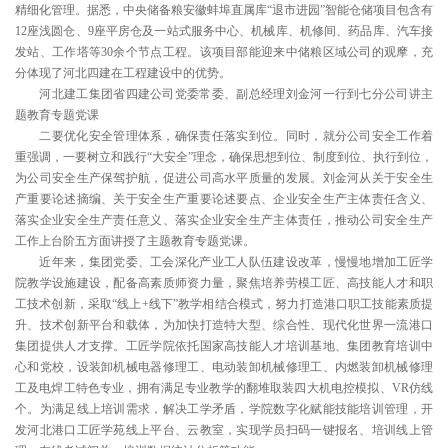
精细化管理。据悉，中央储备粮安徽蚌埠直属库“退市进园”智能仓储项目包含有
12座浅圆仓、9座平房仓及一站式服务中心、机械库、机修间、药品库、汽车接
发站、工作塔等30余个节点工程。该项目部能迎来中储粮区域公司的观摩，充
分体现了河北四建在工程建设中的优势。
河北建工集团省四建公司党委常委、副总经理刘金河一行到七分公司讲主
题教育专题党课
二要优化安全管理体系，确保责任落实到位。同时，就分公司安全工作着
重强调，一要树立和践行“大安全”理念，确保思想到位、制度到位、执行到位，
为公司安全生产保驾护航，促进公司高水平质量的发展。刘金河从关于安全生
产重要论述摘编、关于安全生产重要论述要点、企业安全生产主体责任含义、
落实企业安全生产责任意义、落实企业安全生产主体责任，推动公司安全生产
工作上台阶五方面讲授了主题教育专题党课。
近年来，集团党委、工会深化产业工人队伍建设改革，慢慢地增加工匠学
院教学设施建设，配备高素质师资力量，聚焦培养劳模工匠、高技能人才和职
工技术创新，采取“线上+线下”教学相结合模式，努力打造港口职工技能素质提
升、技术创新平台和载体，为加快打造特大型、综合性、现代化世界一流港口
集团提供人才支撑。工匠学院依托国家高技能人才培训基地、集团教育培训中
心和党校，设装卸机械电器修理工、电动装卸机械修理工、内燃装卸机械修理
工及电焊工特色专业，拥有满足专业教学的翻堆取装四大机电控模拟、VR仿线
个。为满足线上培训需求，解决工学矛盾，学院数字化赋能技能培训管理，开
发河北港口工匠学苑线上平台、云教室，实现学员扫码一键报名、培训线上管