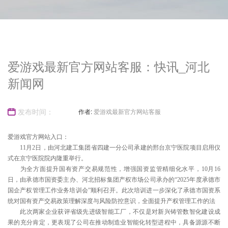
爱游戏最新官方网站客服：快讯_河北
新闻网
发布时间：
作者:
爱游戏最新官方网站客服
爱游戏官方网站入口：
11月2日，由河北建工集团省四建一分公司承建的邢台京宁医院项目启用仪
2026-01-26
式在京宁医院院内隆重举行。
为全方面提升国有资产交易规范性，增强国资监管精细化水平，10月16
日，由承德市国资委主办、河北招标集团产权市场公司承办的“2025年度承德市
国企产权管理工作业务培训会”顺利召开。此次培训进一步深化了承德市国资系
00:48:52
统对国有资产交易政策理解深度与风险防控意识，全面提升产权管理工作的法
此次两家企业获评省级先进级智能工厂，不仅是对新兴铸管数智化建设成
果的充分肯定，更表现了公司在推动制造业智能化转型进程中，具备源源不断