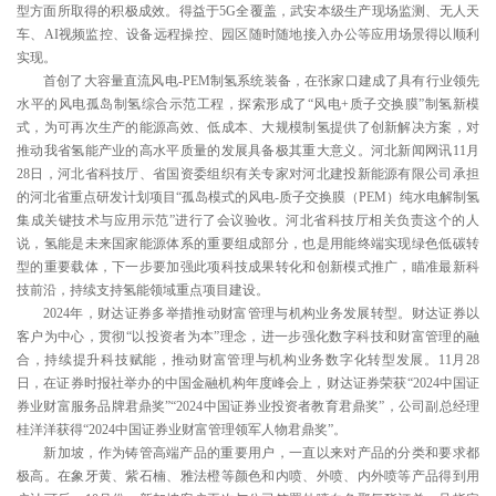
型方面所取得的积极成效。得益于5G全覆盖，武安本级生产现场监测、无人天
车、AI视频监控、设备远程操控、园区随时随地接入办公等应用场景得以顺利
实现。
首创了大容量直流风电-PEM制氢系统装备，在张家口建成了具有行业领先
水平的风电孤岛制氢综合示范工程，探索形成了“风电+质子交换膜”制氢新模
式，为可再次生产的能源高效、低成本、大规模制氢提供了创新解决方案，对
推动我省氢能产业的高水平质量的发展具备极其重大意义。河北新闻网讯11月
28日，河北省科技厅、省国资委组织有关专家对河北建投新能源有限公司承担
的河北省重点研发计划项目“孤岛模式的风电-质子交换膜（PEM）纯水电解制氢
集成关键技术与应用示范”进行了会议验收。河北省科技厅相关负责这个的人
说，氢能是未来国家能源体系的重要组成部分，也是用能终端实现绿色低碳转
型的重要载体，下一步要加强此项科技成果转化和创新模式推广，瞄准最新科
技前沿，持续支持氢能领域重点项目建设。
2024年，财达证券多举措推动财富管理与机构业务发展转型。财达证券以
客户为中心，贯彻“以投资者为本”理念，进一步强化数字科技和财富管理的融
合，持续提升科技赋能，推动财富管理与机构业务数字化转型发展。11月28
日，在证券时报社举办的中国金融机构年度峰会上，财达证券荣获“2024中国证
券业财富服务品牌君鼎奖”“2024中国证券业投资者教育君鼎奖”，公司副总经理
桂洋洋获得“2024中国证券业财富管理领军人物君鼎奖”。
新加坡，作为铸管高端产品的重要用户，一直以来对产品的分类和要求都
极高。在象牙黄、紫石楠、雅法橙等颜色和内喷、外喷、内外喷等产品得到用