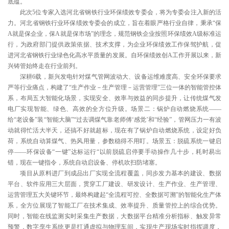
底蕴。
此次5位专家入选河北省钢铁行业环保绩效专委会，将为专委会注入新的活
力。河北省钢铁行业环保绩效专委会的成立，旨在着眼严格行业自律，秉承“保
A就是保企业，保A就是保市场”的理念，规范钢铁企业按照环保绩效A级标准运
行，为政府部门提供政策依据、技术支撑，为企业环保绩效工作保驾护航，促
进河北省钢铁行业绿色化高水平质量的发展。自环保绩效创A工作开展以来，新
兴铸管始终走在行业前列。
深耕6载，新兴发电针对煤气管网波动大、设备运维难度高、安全环保要求
严等行业痛点，构建了“生产作业－生产管理－运营管理”三位一体的智能管控体
系，布局五大智能化场景，实现安全、效率与效益的同步提升，让传统煤气发
电厂实现智能、绿色、高效的全方位升级。场景二：锅炉自动燃烧系统——
给“老设备”装“智能大脑”“过去调煤气靠老师傅‘感觉’和“经验”，管网压力一有波
动就得忙活大半天，还搞不好就超标，现在有了锅炉自动燃烧系统，设定好负
荷，系统自动算煤气、热风用量，参数稳得不用盯。场景五：脱硫系统一键启
停——环保设备“一键”达标运行“以前脱硫启停要手动操作几十步，耗时易出
错，现在一键指令，系统自动启设备、停机吹扫防堵塞。
项目从原料进厂到成品出厂实现全流程覆盖，同步发力基本的建设、数据
平台、软件应用三大层面，贯穿工厂建设、研发设计、生产作业、生产管理、
运营管理五大关键环节，最终构建起“全流程可控、全数据可溯”的智能化生产体
系，全方位展现了智能工厂在技术集成、效率提升、质量管控上的综合优势。
同时，智能在线监测实时采集生产数据，大数据平台精准分析指标、触发异常
预警，数字孪生系统更是打通虚拟与物理车间，实现生产现场实时指挥调度，