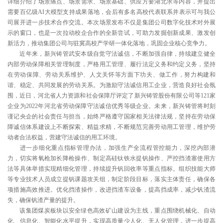
详细介绍了场景痛点、场景需求、场景基础、供应方要湖北求等内容，并提出
需要百亿级AI大模型支持成果落地，会后有多名高校代表联系并表示可与我公
司展开进一步技术合作交流。本次场景发布不仅是集团公司数字化技术对外展
示的窗口，也是一次拉动校企合作的全新尝试，可助力发掘创新成果、激发创
新活力，推动集团公司与驻冀高校产学研一体化落地，巩固企业核心竞争力。
近年来，新兴铸管武安本级自觉守法诚信，不断加强自律，持续建立健全
内部劳动保障相关管理制度，严格用工管理、履行法定义务和约定义务，坚持
在劳动保障、劳动关系维护、人文关怀等方面下功夫、做工作，努力构建和
谐、稳定、共同发展的劳动关系。为激励守法诚信用工企业，营造良好社会氛
围，近日，河北省人力资源和社会保障厅评定了新兴铸管股份有限公司等121家
企业为2022年河北省劳动保障守法诚信优秀等级企业。未来，新兴铸管将时刻
谨记央企的社会责任与担当，始终严格遵守国家相关法律法规，坚持在劳动保
障诚信体系建设上不断探索、精益求精，不断规范完善劳动用工管理，维护劳
动者合法权益，营建守法诚信的用工环境。
进一步细化重点指标管理办法，加强生产全流程管控能力，深挖内部潜
力，切实将氧枪加长降枪操作、制定高硅钛铁水提钒操作、严控挡渣塞使用方
法等具体举措实现精细化管理，持续提升钒回收率等重点指标。组织技能大师
等专业技术人员成立提钒课题攻关组，制定阶段目标，落实主体责任，确保各
项措施高效推进。优化挡渣操作，改进挡渣车设备，提高挡成率，减少钒渣流
失，确保钒渣产量的提升。
该集团煤炭板块以安全绿色高效矿山建设为主线，重点围绕机械化、自动
化、信息化、智能化水平提升，实现高质量少人化、无人化管理，进一步提高