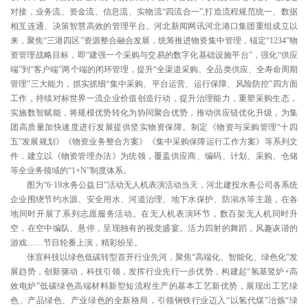
对接，业务流、资金流、信息流、实物流“四流合一”,打造流程规范统一、数据
相互连通、决策智慧高效的管理平台。河北新闻网讯河北港口集团重组成立以
来，聚焦“三港四区”资源整合融合发展，统筹推进物资集中管理，锚定“1234”物
资管理战略目标，即“建强一个采购与交易的数字化基础设施平台”，强化“供应
端”到“客户端”两个端的闭环管理，提升“全渠道采购、全品类供应、全寿命周期
管理”三大能力，抓实抓细“集中采购、平台运营、运行保障、风险防控”四方面
工作，持续对标世界一流企业价值创造行动，提升治理能力，重塑采购生态，
实施数智赋能，将规模优势转化为协同聚合优势，推动供应链优化升级，为集
团高质量加快速度进行发展提供坚实物资保障。制定《物资与采购管理“十四
五”发展规划》《物资业务整合方案》《集中采购保障运行工作方案》等系列文
件，建立以《物资管理办法》为统领，覆盖供应商、编码、计划、采购、仓储
等全业务领域的“1+N”制度体系。
图为“6·19水务公益日”活动无人机表演活动当天，河北建投水务公司各系统
企业围绕节约水源、安全用水、河道治理、地下水保护、防溺水等主题，在各
地同时开展了系列志愿服务活动。在无人机表演环节，数百架无人机同时升
空，在空中编队、悬停，呈现独有的视觉盛宴。活力四射的舞蹈，风趣诙谐的
游戏……节目轮番上演，精彩纷呈。
张宣科技以绿色低碳转型首开行业先河，聚焦“高端化、智能化、绿色化”发
展趋势，创新驱动，科技引领，发挥行业先行一步优势，构建起“氢基竖炉+高
效电炉”低碳绿色高端材料新型短流程生产的基本工艺新优势，展现出工艺绿
色、产品绿色、产业绿色的全新格局，引领钢铁行业迈入“以氢代煤”冶炼“绿