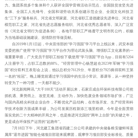
力。集团系统多个集体和个人获评全国学雷锋活动示范点、全国脱贫攻坚先进
集体、全国工人先锋号、全国和谐劳动关系创建示范企业、全国文化科技卫
生“三下乡”服务标兵、河北省文明家庭、河北省职工道德建设先进单位、河北省
模范职工之家、河北省先进志愿服务组织、河北省优秀志愿者等。深入广泛宣
传《河北省文明行为促进条例》，各地干部职工严格遵守文明市民公约，积极
为当地基础设施建设、疫情防控等做贡献。
自2019年1月1日起，中央宣传部的“学习强国”学习平台上线以来，武安本级
党委把推广使用“学习强国”学习平台作为理论武装头脑、增强职工文化素养的一
项重要举措，广大党员干部职工纷纷下载使用“学习强国”平台App，目前有5204
人注册学习，占职工总数的88%。”经营管理中心杨慧超在2023年军钢“学习强
国”积分双料王表彰会上说，他以总积分76129分、年度积分7925摘得双料王第
一名的“桂冠”。晚上睡觉前通过学习强国中的生活小常识、慕课等，从一种坚持
转变为了一种习惯，一天都不能少。
河北新闻网讯 “大干100天”活动开展以来，石家庄成合环保科技有限公司抢
抓机遇、乘势而上、攻坚克难、主动作为，加快危废业务领域市场扩张，广泛
与国内高精尖科技企业合作，不断优化产品结构，在市场开发、生产经营和科
学技术创新方面成果丰硕，为公司发展历程新添三项里程碑。今年是全面贯彻
落实党的二十大精神的开局之年，也是推进河北国控“两年上台阶”的关键之年，
更是成合环保投产运营的“起跑年”。
7月18日下午，河北建工集团省四建二分公司承建的中央储备粮安徽蚌埠直
属库“退市进园”智能仓储项目部迎来观摩团，观摩学习项目部安全标准化、质量