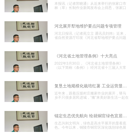
本报讯（记者郭晓通）从近来举行的张家口市
林（草）长制作业新闻发布会上得悉，张家口
市科学展开疆土美
河北展开犁地维护要点问题专项管理
河北日报讯（记者苑立立 通讯员刘炜）近来，
省自然资源厅印发《河北省犁地维护要点问题
专项管理作业方
《河北省土地管理条例》十大亮点
2022年3月30日，《河北省土地管理条例》
（以下简称《条例》）经河北省十三届人大常
委会第二十九
复垦土地规模化栽培红薯 工业运营显成效
近年来，跟着压煤村庄搬家作业的展开，驿马
乡不只很多居民进城，“搬”来美好新生活一起在
探究用好搬家
锚定生态优先航向 绘就铜官绿色宜居新图景
生态兴则文明兴，绿色是高水平展开的显着底
色。今年以来，铜陵市铜官区深化饯别绿色展
开理念，紧扣区域