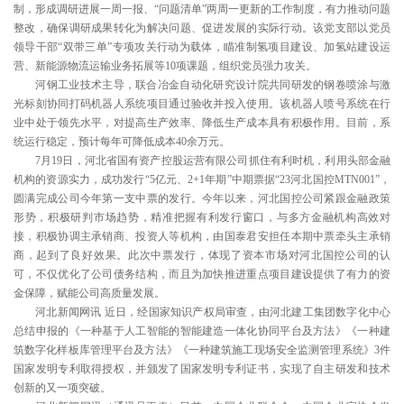
制，形成调研进展一周一报、“问题清单”两周一更新的工作制度，有力推动问题
整改，确保调研成果转化为解决问题、促进发展的实际行动。该党支部以党员
领导干部“双带三单”专项攻关行动为载体，瞄准制氢项目建设、加氢站建设运
营、新能源物流运输业务拓展等10项课题，组织党员强力攻关。
河钢工业技术主导，联合冶金自动化研究设计院共同研发的钢卷喷涂与激
光标刻协同打码机器人系统项目通过验收并投入使用。该机器人喷号系统在行
业中处于领先水平，对提高生产效率、降低生产成本具有积极作用。目前，系
统运行稳定，预计每年可降低成本40余万元。
7月19日，河北省国有资产控股运营有限公司抓住有利时机，利用头部金融
机构的资源实力，成功发行“5亿元、2+1年期”中期票据“23河北国控MTN001”，
圆满完成公司今年第一支中票的发行。今年以来，河北国控公司紧跟金融政策
形势，积极研判市场趋势，精准把握有利发行窗口，与多方金融机构高效对
接，积极协调主承销商、投资人等机构，由国泰君安担任本期中票牵头主承销
商，起到了良好效果。此次中票发行，体现了资本市场对河北国控公司的认
可，不仅优化了公司债务结构，而且为加快推进重点项目建设提供了有力的资
金保障，赋能公司高质量发展。
河北新闻网讯 近日，经国家知识产权局审查，由河北建工集团数字化中心
总结申报的《一种基于人工智能的智能建造一体化协同平台及方法》《一种建
筑数字化样板库管理平台及方法》《一种建筑施工现场安全监测管理系统》3件
国家发明专利取得授权，并颁发了国家发明专利证书，实现了自主研发和技术
创新的又一项突破。