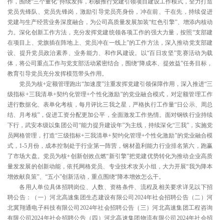
作，围绕“三个量化”持续发挥，积极推行党建引领项目建设工作模式，全力打造
党员先锋队、党员先锋岗，激励引导党员亮身份，冲在前、干在先，持续促进
党建与生产经营业务深度融合，为公司高质量发展加装“红色引擎”、增添内核动
力。深化创新工作方法，充分发挥党建统领各项工作的强大力量，按照“支部建
在项目上、党旗插在阵地上、党员冲在一线上”的工作方法，深入推动党支部建
设、提升党员政治素养、业务能力、和作风建设。以“百日攻坚”竞赛活动为载
体，将公司重点工作与党支部活动紧密结合，围绕“降成本、提效益”任务目标，
教育引导党员充分发挥模范带头作用。
党员为核+定额管理跑出“加速度”注重发挥党建引领保障作用，深入推进“三
级指标+三我清单+契约化管理+个性化激励”的党业融合模式，对定额管理工作
进行数据化、表单化考核，每月评比三我之星，严格执行工作量“日公示、周总
结、月考核”，促进工资分配更加公平，全面激发工作热情。面对钢铁行业持续
下行，武安本级以集团公司“能力提升建设年”为主线，持续深化“三我”，实施党
员网格管理，打造“三级指标+三我清单+契约化管理+个性化激励”的党业融合模
式，1-5月份，成本控制处于行业第一阵营，钢材盈利能力行业排名第六，跑赢
了市场大盘。党员为核+创新创效点燃“新引擎”把党建优势转化为推动企业高质
量发发展的创新动能，依托网格党员、专业技术攻关小组，大力开展“我为降本
增效献良策”、“五小”创新活动，重点围绕“降本增效怎么干。
各用人单位具体招聘岗位、人数、资格条件、流程及相关要求详见以下招
聘公告：（一）河北高速集团生态建设有限公司2024年社会招聘公告（二）河
北冀翔通电子科技有限公司2024年社会招聘公告（三）河北高速集团工程咨询
有限公司2024年社会招聘公告（四）河北高速集团物流有限公司2024年社会招