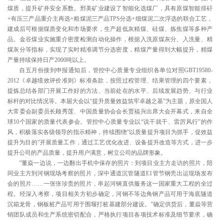
煤质，提升矿井安全系数。邢美矿业建设了智能化选煤厂，具有原煤智能排矸
+有压三产品重介主再选+粗煤泥三产品TPS分选+细煤泥二次浮选的联合工艺，
建成后可根据煤质变化和市场要求，生产超低灰精煤、硅煤、炼焦煤等多种产
品。金谷煤业实施重介密度检测自动化操作，根据入洗原煤灰分、入洗量、精
煤灰分等指标，实现了实时精准调节分选密度，精煤产量得到大幅提升，精煤
产量持续保持日产2000吨以上。
自五月份接到申报通知后，管控中心质量专业组织各单位对照GBT19580-
2012《卓越绩效评价准则》标准条款，按照过程管理、结果管理的四个要素，
提炼总结各部门开展工作好的方法、当前处在的水平、后续发展趋势、与行业
标杆的对比情况等。本届大会以“提升质量效益筑牢卓越之基”为主题，原全国人
大常委会副委员长顾秀莲、中国质量协会会长贾福兴出席大会开幕式，来自全
球10个国家的质量代表参会。管控中心质量专业以“说干就干、雷厉风行”的作
风，积极落实各级领导的指示精神，持续围绕“以质量提升项目为抓手，促效益
提升为目的”开展质量工作，通过工艺优化改进、设备提升改造等方式，进一步
提升公司的产品质量，提升用户满意，树立公司的品牌形象。
”董焱一边说，一边翻出手机中保存的照片：到项目业主方走访的照片，陪
同业主方到河钢现场考察的照片，深中通道沉管隧道E1管节钢壳出运现场发布
会的照片……一张张珍贵的照片，串起河钢直供服务这一国家重大工程的全过
程。经深入考察，项目相关方初步确定，河钢不等边角钢产品可用于海底隧道
沉箱龙骨，钢板桩产品可用于围堰打桩基建部分建设。”确定供货后，董焱等营
销团队成员和生产系统密切配合，严格执行项目各项技术标准及细节要求，确