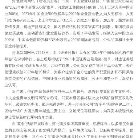
河北新闻网讯（通讯员王春）日前，中国企业联合会、中国企业家协会发
布“2023年中国企业500强”榜单，河北建工集团位列497位，第十五次入围中国企
业500强。2023年中国企业500强榜单以2022年企业营业收入为入围标准，入围
门槛为469.98亿元，比上年增加23.73亿元，连续21年提高。2022年，面对新冠
疫情反复、房地产持续调控、国内投资结构转变等诸多不利因素，集团积极调
整发展战略，主动适应行业发展新趋势，实现了平稳发展，继续入选中国企业
500强、中国承包商80强和ENR全球最大250家国际承包商，企业品牌和社会美
誉度持续提升。
河北新闻网讯 7月13日，由《证券时报》举办的“2023年中国金融机构年度
峰会”在深圳举行，会上现场揭晓了“2023中国证券业君鼎奖”榜单，财达证券股
份有限公司 揽获五项大奖。2023年以来，公司新发资产管理产品40余支，资产
管理规模较2022年增长翻倍，为客户提供了全方位的资产配置服务和不同风险
收益类型的产品选择。中国证券业君鼎奖的权威性、公正性和专业性，深受行
业认可。
近年来，他们先后荣获铸管股份工人先锋号、新兴际华集团青年文明号、
中央企业青年文明号等荣誉称号。武安本级团委将以此次1#高炉值班室表彰为
契机，紧跟党的步伐，紧追先进典型，进一步深化公司“青字号”品牌创建工作，
团结带领广大团员青年聚焦主责主业，立足岗位再建新功，为武安本级现代化
建设贡献新时代军钢青年力量。
自“双争”活动开展以来，河北建投集团高度重视、积极谋划，以多维度全覆
盖的真招实策实现了促文明风尚提升、促环境优化提升、促服务水平提升、促
发展质效提升，将企业文明建设的新成果转化为了推动社会文明进步的新动