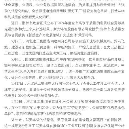
让全要素、全流程、全业务数据深层次地融合，为效率提升与质量管控注入强
劲的信息化动能。全钒液流电池项目组以“黑灯工厂”建设为核心目标，打造从物
料到成品的全流程无人化闭环。
近日，邯郸市政府正式公布了2024年度全市高水平质量的发展综合贡献奖
先进集体和先进个人评选结果，新兴铸管股份有限公司被授予“邯郸市高质量发
展综合贡献奖（新质生产力发展领域）先进集体”荣誉称号。
5月7日，河北建工集团省四建四分公司各项目施工现场机械轰鸣、焊花飞
溅，建设者们抢抓施工黄金期，科学组织施工，严控安全质量，全力以赴推进
工程进度，以优质履约打造业主满意工程，擦亮河北四建品牌。
5月8日，国家能源集团河北公司举办“能源可持续，世界更美好”品牌开放日
暨可持续发展报告发布会，邀请县政府部门、企业和事业单位、主流媒体、中
学师生等100余人共同走进所属龙山电厂，进一步推广国家能源集团RISE品牌文
化，提升企业美誉度，扩大品牌影响力，汇聚更大发展合力。
1月17日，河北建工集团在太行国宾馆金色大厅召开2025年度工作会议，认
线年计划安排。集团母子公司两级领导班子成员、两级中层干部以及各类先进
代表共计500余名干部职员参加会议。
1月6日，河北建工集团省四建七分公司太行智慧冷链物流园项目再传喜
讯，在业主组织的“大干120天，奋力保完工”劳动竞赛中，公司荣获“优秀总承包
单位”，项目经理韩磊荣获“优秀项目经理”荣誉称号。
近年来，武安本级的信息化、数字化基本的建设迈入蒸蒸日上的新阶段。
这一成果充分彰显了武安本级在推动“5G+工业互联网”创新发展以及促进产业转