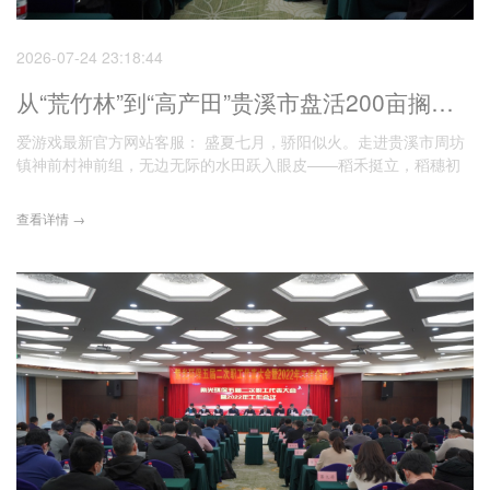
2026-07-24 23:18:44
从“荒竹林”到“高产田”贵溪市盘活200亩搁置地有何好方法？
爱游戏最新官方网站客服： 盛夏七月，骄阳似火。走进贵溪市周坊
镇神前村神前组，无边无际的水田跃入眼皮——稻禾挺立，稻穗初
现，
查看详情 →