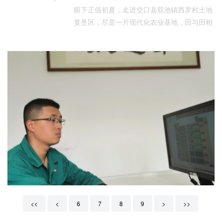
眼下正值初夏，走进交口县双池镇西罗村土地
复垦区，尽是一片现代化农业基地，田与田相
接，地与地相连，
<<
<
6
7
8
9
>
>>