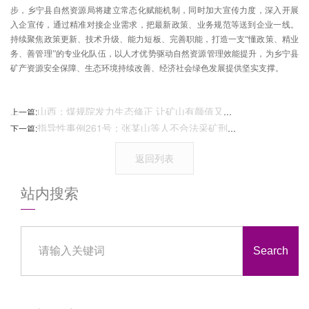
步，乡宁县自然资源局将建立常态化赋能机制，同时加大宣传力度，深入开展
入企宣传，通过精准对接企业需求，把最新政策、业务规范等送到企业一线。
持续聚焦政策更新、技术升级、能力短板、完善职能，打造一支“懂政策、精业
务、善管理”的专业化队伍，以人才优势驱动自然资源管理效能提升，为乡宁县
矿产资源安全保障、生态环境持续改善、经济社会绿色发展提供坚实支撑。
山西：煤规院发力生态修正 让矿山有颜值又有内在
上一篇:
指导性事例261号：张某山等人不合法采矿刑事顺便民事公益诉讼案
下一篇:
返回列表
站内搜索
Search