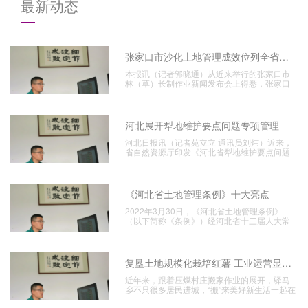
最新动态
张家口市沙化土地管理成效位列全省榜首
本报讯（记者郭晓通）从近来举行的张家口市
林（草）长制作业新闻发布会上得悉，张家口
市科学展开疆土美
河北展开犁地维护要点问题专项管理
河北日报讯（记者苑立立 通讯员刘炜）近来，
省自然资源厅印发《河北省犁地维护要点问题
专项管理作业方
《河北省土地管理条例》十大亮点
2022年3月30日，《河北省土地管理条例》
（以下简称《条例》）经河北省十三届人大常
委会第二十九
复垦土地规模化栽培红薯 工业运营显成效
近年来，跟着压煤村庄搬家作业的展开，驿马
乡不只很多居民进城，“搬”来美好新生活一起在
探究用好搬家