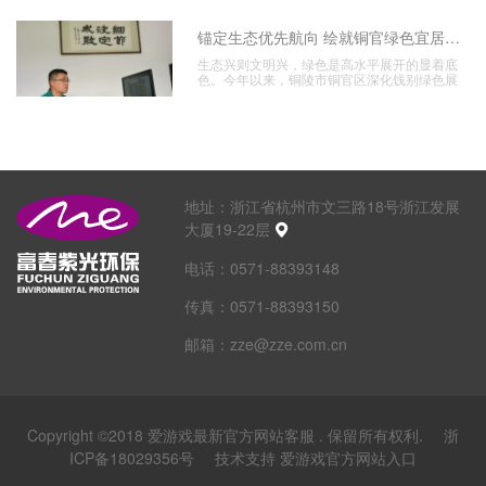
锚定生态优先航向 绘就铜官绿色宜居新图景
生态兴则文明兴，绿色是高水平展开的显着底
色。今年以来，铜陵市铜官区深化饯别绿色展
开理念，紧扣区域
地址：
浙江省杭州市文三路18号浙江发展
大厦19-22层
电话：
0571-88393148
传真：
0571-88393150
邮箱：
zze@zze.com.cn
Copyright ©2018 爱游戏最新官方网站客服 . 保留所有权利.
浙
ICP备18029356号
技术支持 爱游戏官方网站入口