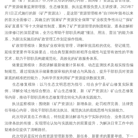
新《矿产资源法》作为本次培训的核心内容，由局矿产资源监督管理股、
矿产资源储量监测管理股、生态修复股、执法监察股负责人主讲授课。2025年7
月1日正式施行的新《矿产资源法》，是这部“资源管理根本”自1986年颁布以来
的首次全面修订，其确立的“国家矿产资源安全保障”“矿业权竞争性出让”“探矿
采矿直通车”等十大突破性制度，重构了矿产资源管理的制度框架。逐条款解析
法律修订的深层逻辑，全方位帮助干部职员构建“懂法、用法、普法”的能力体
系，为新法实施后的矿政管理工作划定操作指南。
矿政管理模块：聚焦矿业权审批管理，详解审批流程的优化、登记规范、
延续变更要件等实操要点，结合典型案例剖析程序合规性与监管有效性的平衡
艺术，助力干部职员构建规范化、高效化的矿政服务体系。
储量监测模块：系统讲解最新储量计算标准、动态监测技术及核实报告编
制规范。通过现场演示储量数据审核的关键点与风险点，提升干部职员对资源
家底的精准把控能力，为科学开发利用矿产资源提供数据支撑。
生态修复模块：以习生态文明思想为指引，结合乡宁县矿山修复实际案
例，详解全域土地综合整治、矿山生态修复、新《矿产资源法》矿山生态修复
等内容，推动干部职员将生态修复理念转化为具体实践能力。
执法监察模块：围绕新《矿产资源法》新增条款、处罚程序完善、法律责
任等核心内容，强化干部职员依法执法、规范执法的底线思维与实操能力。
此次培训直击工作痛点，特别是新法解读与乡宁实际的结合、业务流程与
法律条款的衔接，实现理论认知与实践能力的双重提升，为解决日常工作中的
疑难杂症提供了清晰路径。
此次培训是应对自然资源管理新形势、新任务、新要求的重要举措。下一